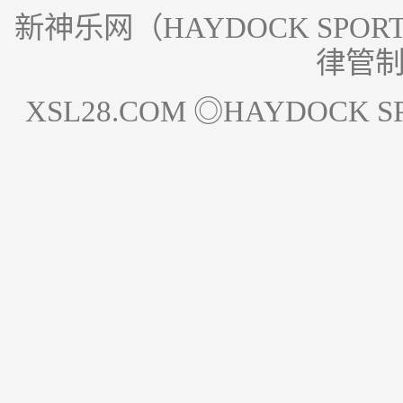
新神乐网（HAYDOCK SPOR
律管
XSL28.COM ◎HAYDOCK SPORT